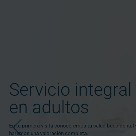
Servicio integral
en adultos
En tu primera visita conoceremos tu salud buco dental 
haremos una valoración completa.