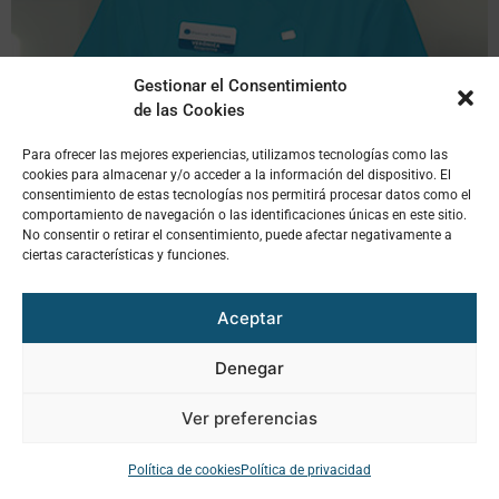
Gestionar el Consentimiento
de las Cookies
Para ofrecer las mejores experiencias, utilizamos tecnologías como las
cookies para almacenar y/o acceder a la información del dispositivo. El
consentimiento de estas tecnologías nos permitirá procesar datos como el
comportamiento de navegación o las identificaciones únicas en este sitio.
No consentir o retirar el consentimiento, puede afectar negativamente a
En la recepción de la clínica de Requena, gestiono la
ciertas características y funciones.
agenda y la contabilidad. Me gusta tener muy bien
organizadas las citas para poder atender a los pacientes
Aceptar
de forma eficaz y tranquila. Siempre estoy dispuesta a
adaptarme en la medida de lo posible a los horarios de
Denegar
los pacientes. Me considero una persona resolutiva y me
gusta la innovación.
Ver preferencias
Política de cookies
Política de privacidad